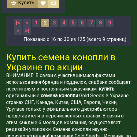
Купить
|<
<
1
2
3
4
5
6
7
8
9
>
>|
Показано с 16 по 30 из 125 (всего 9 страниц)
Купить семена конопли в
Украине по акции
ВНИМАНИЕ: В связи с участившимися фактами
использования бренда и подделок, сидбанк сообщает
посетителям и постоянным заказчикам,
купить
оригинальные
семена конопли
Gold Seeds в Украине,
странах СНГ, Канаде, Китае, США, Европе, Чехии,
Уругвае только у официального дистрибьютора -
представителя в перечисленных странах. В связи с
этим каждые 6 месяцев компания, осуществляет
редизайн упаковки. Семена конопли научно-
производственной компании Gold Seeds - Испания, по