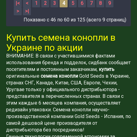
|<
<
1
2
3
4
5
6
7
8
9
>
>|
Показано с 46 по 60 из 125 (всего 9 страниц)
Купить семена конопли в
Украине по акции
ВНИМАНИЕ: В связи с участившимися фактами
использования бренда и подделок, сидбанк сообщает
посетителям и постоянным заказчикам,
купить
оригинальные
семена конопли
Gold Seeds в Украине,
странах СНГ, Канаде, Китае, США, Европе, Чехии,
Уругвае только у официального дистрибьютора -
представителя в перечисленных странах. В связи с
этим каждые 6 месяцев компания, осуществляет
редизайн упаковки. Семена конопли научно-
производственной компании Gold Seeds - Испания, по
самой дешовой цене производителя от
дистрибьютора без посредников!
Генные технологии современной агрономии за