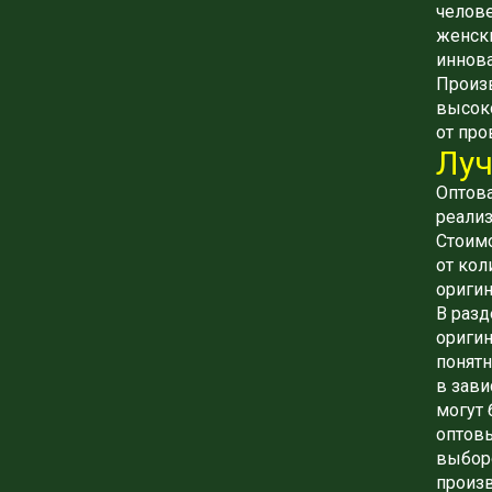
челове
женски
иннова
Произв
высоко
от про
Луч
Оптова
реализ
Стоимо
от кол
оригин
В раз
оригин
понятн
в зави
могут 
оптов
выборо
произв