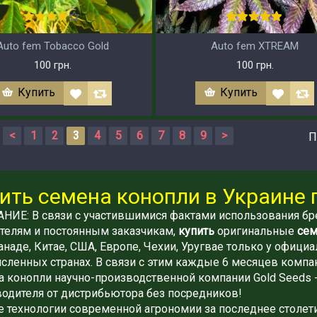
Auto fem Tobacco Gold
Auto fem XTREAM
100 грн.
100 грн.
Купить
Купить
<
1
2
3
4
5
6
7
8
9
>
П
ить семена конопли в Украине 
ИЕ: В связи с участившимися фактами использования бре
телям и постоянным заказчикам,
купить
оригинальные
сем
анаде, Китае, США, Европе, Чехии, Уругвае только у офици
сленных странах. В связи с этим каждые 6 месяцев компа
 конопли научно-производственной компании Gold Seeds 
одителя от дистрибьютора без посредников!
 технологии современной агрономии за последнее столети