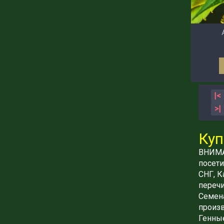
|<
>|
Куп
ВНИМАН
посети
СНГ, К
перечи
Семена
произв
Генные