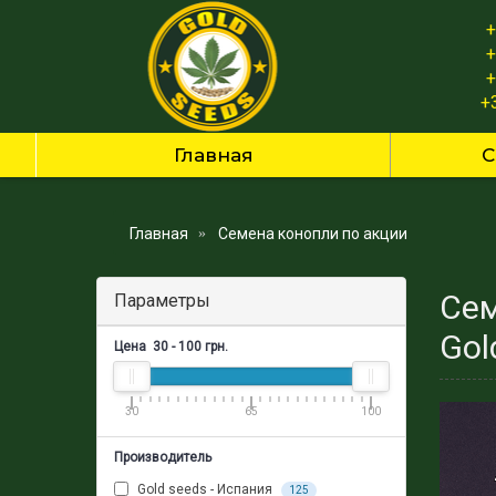
+
+
+
+
Главная
С
Главная
Семена конопли по акции
Сем
Параметры
Gol
Цена
30
-
100
грн.
30
65
100
Производитель
Gold seeds - Испания
125