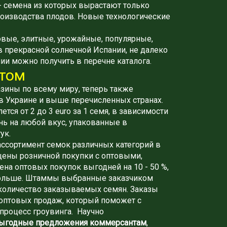
 семена из которых вырастают только
оизводства плодов. Новые технологические
вые, элитные, урожайные, популярные,
​​прекрасной солнечной Испании, не далеко
и можно получить в перечне каталога.
птом
азины по всему миру, теперь также
в Украине и выше перечисленных странах.
ся от 2 до 3 euro за 1 семя, в зависимости
нь на любой вкус, упакованные в
ук.
ссортимент семок различных категорий в
 цены розничной покупки с оптовыми,
цена оптовых покупок выгодней на 10 - 50 %,
 и больше. Штаммы выбранные заказчиком
 количество заказываемых семян. Заказы
оптовых продаж, который поможет с
процесс гроувинга. Научно
ыгодные предложения коммерсантам
,