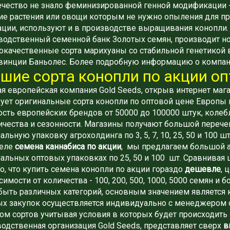
чество не знало феминизированной генной модификации -
е растения или овощи которым не нужно опыления для пр
ции, используют и в производстве выращивания конопли.
одственный семенной банк Золотых семян, производит но
качественные сорта марихуаны со стабильной генетикой в 
винции Баньолес. Более подробную информацию о компани
шие сорта конопли по акции о
я европейская компания Gold Seeds, открыв интернет маг
ует оригинальные сорта конопли по оптовой цене Европы 
сть европейских брендов от 50000 до 100000 штук, колеблет
ичества и сезонности. Магазины получают большой перече
альную упаковку агрохолдинга по 3, 5, 7, 10, 25, 50 и 100 шт
деле
семена каннабиса по акции
, мы предлагаем большой а
альных оптовых упаковках по 25, 50 и 100 шт. Сравнивая
о, что купить семена конопли по акции гораздо
дешевле
, 
симости от количества - 100, 200, 500, 1000, 5000 семян
быть различных категорий, основным значением является
ых закупок осуществляется индивидуально с менеджером 
м сортов учитывая условия в которых будет происходить 
одственная организация Gold Seeds, представляет сверх
в