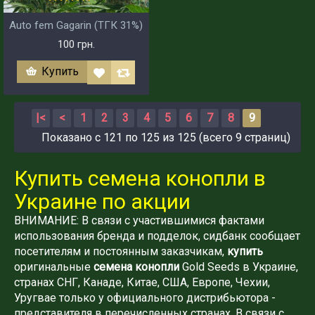
Auto fem Gagarin (ТГК 31%)
100 грн.
Купить
|<
<
1
2
3
4
5
6
7
8
9
Показано с 121 по 125 из 125 (всего 9 страниц)
Купить семена конопли в
Украине по акции
ВНИМАНИЕ: В связи с участившимися фактами
использования бренда и подделок, сидбанк сообщает
посетителям и постоянным заказчикам,
купить
оригинальные
семена конопли
Gold Seeds в Украине,
странах СНГ, Канаде, Китае, США, Европе, Чехии,
Уругвае только у официального дистрибьютора -
представителя в перечисленных странах. В связи с