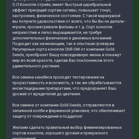
О.Л.Конопли стрейн, имеет быстрый церебральный
эффект присущий сортам сативы, повышает тонус,
настроение, физическое состояние. С такой марихуаной
вы получите удовольствие от всего, что бы Вы не делали -
играли, просматривали фильмы и т.д. Сорт конопли
неприхотлив и легко выращивается, не требуя
дополнительных физических и денежных вложений.
Подходит как начинающим, так и опытным гроверам.
Регулярные сорта конопли Chill-OM от компании Gold-
Seeds, преобразят Вашу повседневную жизнь и покажут
мир во всей красоте, сделав Вас поклонником этого
удивительного растения.
Все семена канабиса проходят тестирование на
прорастаемость и всхожесть, а так же обрабатываются
инсектицидными препаратами, что предохраняет Ваш
урожай от вредителей до цветения.
Все семена от компании Gold-Seeds, отправляются в
запаянной колбе и фирменной упаковке, что обеспечивает
защиту от повреждений и подделок!
Желаем сделать правильный выбор феминизированных
сортов конопли, хорошего урожая и прекрасного
настроения!