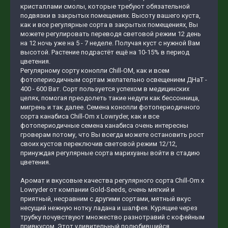
кристаллами смолы, которые требуют обязательной
подвязки в закрытых помещениях. Высоту вашего куста,
как и все регулярные сорта в закрытых помещениях, Вы
можете регулировать переводя световой режим 12 день
на 12 ночь уже на 5 - 7 неделе. Получая куст с нужной Вам
высотой. Растение подрастёт ещё на 10-15% в период
цветения.
Регулярному сорту конопли Chill-OM, как и всем
фотопериодичным сортам желательно освещением ДНаТ -
400 - 600 Ват. Сорт пользуется успехом в медицинских
целях, помогая преодолеть такие недуги как бессонница,
мигрень и так далее. Семена конопли фотопериодичного
сорта канабиса Chill-Om x Lowryder, как и все
фотопериодичные семена канабиса очень интересны
гроверам потому, что Вы всегда можете остановить рост
своих кустов переключив световой режим 12/12,
принуждая регулярные сорта марихуаны войти в стадию
цветения.
Аромат и вкусовые качества регулярного сорта Chill-Om x
Lowryder от компании Gold-Seeds, очень мягкий и
приятный, несравним с другими сортами, мятный вкус
несущий нежную нотку ладана и шалфея. Курящие через
трубку почувствуют множество разнотравий с кофейным
привкусом. Этот удивительный полюбившийся