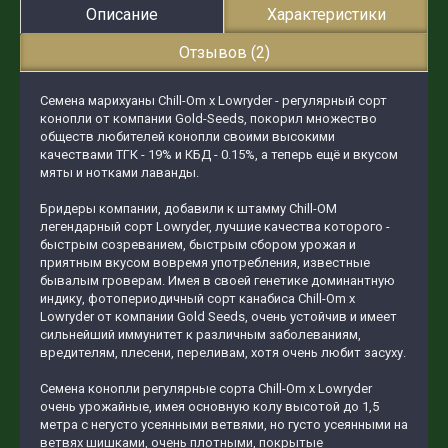
Описание
Характеристики
Отзывов (2)
Семена марихуаны Chill-Om x Lowryder - регулярный сорт
конопли от компании Gold-Seeds, покорил множество
обществ любителей конопли своими высокими
качествами ТГК - 19% и КБД - 0.15%, а теперь ещё и вкусом
мяты и нотками лаванды.
Бридеры компании, добавили к штамму Chill-OM
легендарный сорт Lowryder, лучшие качества которого -
быстрым созреванием, быстрым сбором урожая и
приятным вкусом вовремя употребления, известные
бывалым гроверам. Имея в своей генетике доминантную
индику, фотопериодичный сорт канабиса Chill-Om x
Lowryder от компании Gold Seeds, очень устойчив и имеет
сильнейший иммунитет к различным заболеваниям,
вредителям, плесени, переливам, хотя очень любит засуху.
Семена конопли регулярные сорта Chill-Om x Lowryder
очень урожайные, имея основную колу высотой до 1,5
метра с негусто усеянными ветвями, но густо усеянными на
ветвях шишками, очень плотными, покрытые