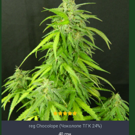
reg Chocolope (Чоколопе ТГК 24%)
40 грн.