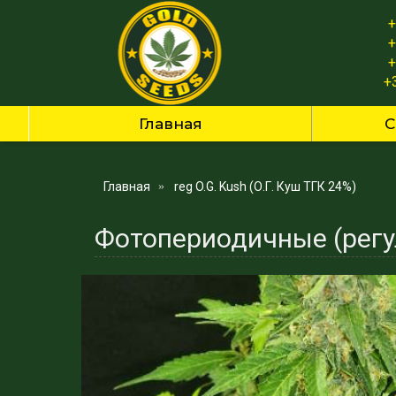
+
+
+
+
Главная
С
Главная
reg O.G. Kush (О.Г. Куш ТГК 24%)
Фотопериодичные (регул