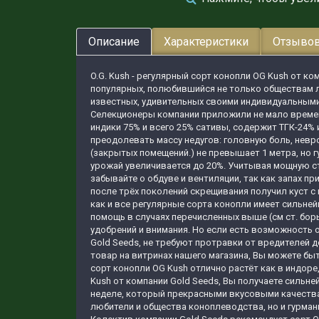
Описание
Характеристики
Отзывов
O.G. Kush - регулярный сорт конопли OG Kush от к
популярных, полюбившийся не только обществам л
известных, удивительных своими индивидуальными р
Селекционеры компании приложили не мало времени
индики 75% и всего 25% сативы, содержит ТГК-24%
преодолевать массу недугов: головную боль, невр
(закрытых помещений.) не превышает 1 метра, но
урожай увеличивается до 20%. Учитывая мощную с
забывайте о обдуве и вентиляции, так как запах п
после трёх поколений скрещивания получил куст с
как и все регулярные сорта конопли имеет сильней
помощь в случаях перечисленных выше (см ст. бор
удобрений и внимания. Но если есть возможность 
Gold Seeds, не требуют протравки от вредителей 
товар на витринах нашего магазина, Вы можете бы
сорт конопли OG Kush отлично растёт как в индоре
Kush от компании Gold Seeds, Вы получаете сильн
неделе, который прекрасными вкусовыми качества
любители и общества коноплеводства, но и гурман