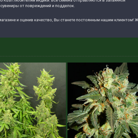
G Kush любителям индики. Все семена отправляются в запаянной
 сувениры от повреждений и подделок.
агазине и оценив качество, Вы станете постоянным нашим клиентом! Ж