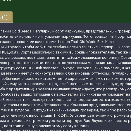
 (1)
омпании Gold Seeds! Регулярный сорт марихуаны, представленный гровер
юбителей конопли но и гурманам марихуаны. Фотопериодичный сорт кан
азно плановыми качествами: Lemon Thai, Old World Paki Kush .
 и трудов, чтобы добиться стабильности в генетике. Регулярный сорт 
 и КБД-0.8%. Сорта марихуаны с такими высокими показателями, так же
оз, депрессию, повышает аппетит и т.д.(см.медицинская конопля). Фот
 гусно расположенные ветви с плотно усеянными маслянистыми шишакам
труктуру сорта OG Kush желательно хорошее освещение лампами ДНАт-4
ри цветении имеет лимонно-травяной с бензиновым оттенком. Регулярны
 необычным окрасом листвы – темно сиренево – синим оттенком, кото
ший иммунитет к различного рода заболеваниям: плесени, засухе, вред
ьба с вредителями). Гроверы компании утверждают, что регулярному со
обработать ваших питомцев от вредителей, это никогда не помешает на
до 3 месяцев, так проходя тестирование на прорастаимость и всхожест
ть уверены в качестве и безопасности. Компания предпринимает все т
, так и в аутдоре. Подходит как начинающим гроверам, так и професси
ейшую генетику с высочайшим ТГК 24%, быстрым цветением и огромным у
ми от лимона и огромным урожаем порадует Вас. Вкусовые качества ре
ы, поставив высшую оценку этому сорту конопли.