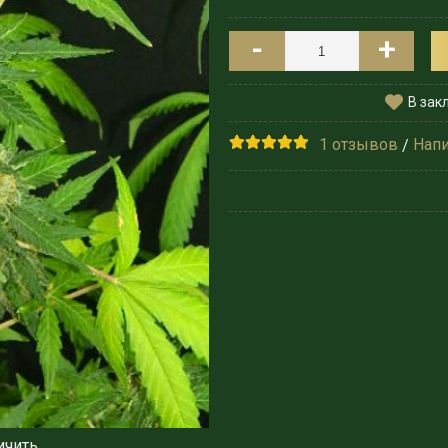
-
+
В зак
1 отзывов
Напи
/
ичить