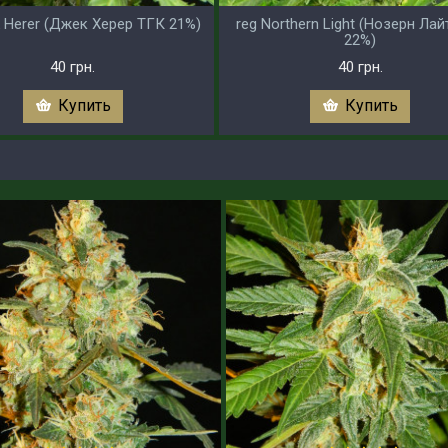
k Herer (Джек Херер ТГК 21%)
reg Northern Light (Нозерн Ла
22%)
40 грн.
40 грн.
Купить
Купить