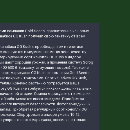
ами компании Gold Seeds, сравнительно из новых,
абиса OG Kush получил свою генетику от всем
канабиса OG Kush с преобладанием в генетике
 используются в медицине помогая человечеству
опериодичный сорт конопли OG Kush в индоре
и дают хороший урожай, а применяя систему Scrog
00-600 Вт(см.сопутствующие товары). Так же не
й сорт марихуаны OG Kush от компании Gold Seeds
рые покрыты трихомами. Сорт канабиса OG Kush,
ителям. Конечно растению потребуется Ваша
рту OG Kush не требуется никаких дополнительных
 начальной стадии. Семена марихуаны от компании
ь, обрабатываются инсектицидами. Приобретая
ехнологи интернет безопасности. Фотопериодичный
оналам. Приобретая регулярный сорт конопли OG
рожаем. Сбор урожая в индоре уже на 10-12
гулярного сорта марихуаны, оценили не только