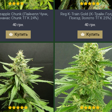
neapple Chunk (Пайнепл Чунк,
Reg K-Train Gold (К-Трайн Гол
нанас Chunk ТГК 24%)
Поезд Золото ТГК 25%)
40 грн.
40 грн.
Купить
Купить