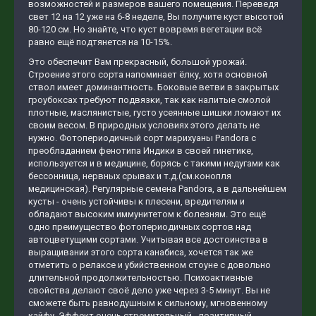
возможностей и размеров вашего помещения. Переведя
свет 12 на 12 уже на 6-8 неделе, Вы получите куст высотой
80-120 см. Но знайте, что куст вовремя вегетации всё
равно ещё подтянется на 10-15%.
Это обеспечит Вам прекрасный, большой урожай.
Строение этого сорта напоминает ёлку, хотя основной
ствол имеет доминантность. Боковые ветви в закрытых
гроубоксах требуют подвязки, так как налитые смолой
плотные, маслянистые, густо усеянные шишки ломают их
своим весом. В природных условиях этого делать не
нужно. Фотопериодичный сорт марихуаны Pandora c
преобладанием фенотипа Индики в своей гинетике,
используется и в медицине, борясь с такими недугами как
бессонница, нервных срывах и т.д.(см.конопля
медицинская). Регулярные семена Pandora, а в дальнейшем
кусты - очень устойчивы к плесени, вредителям и
обладают высоким иммунитетом к болезням. Это ещё
одно преимущество фотопериодичных сортов над
автоцветущими сортами. Учитывая все достоинства в
выращивании этого сорта канабиса, хочется так же
отметить о релаксе и убийственном стоуне с довольно
длительной продолжительностью. Психоактивные
свойства делают своё дело уже через 3-5 минут. Вы не
сможете быть равнодушным к сильному, мгновенному
кайфу. Эффект очень стремительный - позитивный,