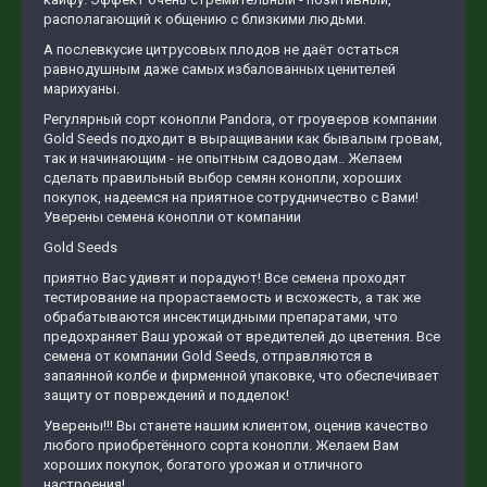
располагающий к общению с близкими людьми.
А послевкусие цитрусовых плодов не даёт остаться
равнодушным даже самых избалованных ценителей
марихуаны.
Регулярный сорт конопли Pandora, от гроуверов компании
Gold Seeds подходит в выращивании как бывалым гровам,
так и начинающим - не опытным садоводам.. Желаем
сделать правильный выбор семян конопли, хороших
покупок, надеемся на приятное сотрудничество с Вами!
Уверены семена конопли от компании
Gold Seeds
приятно Вас удивят и порадуют! Все семена проходят
тестирование на прорастаемость и всхожесть, а так же
обрабатываются инсектицидными препаратами, что
предохраняет Ваш урожай от вредителей до цветения. Все
семена от компании Gold Seeds, отправляются в
запаянной колбе и фирменной упаковке, что обеспечивает
защиту от повреждений и подделок!
Уверены!!! Вы станете нашим клиентом, оценив качество
любого приобретённого сорта конопли. Желаем Вам
хороших покупок, богатого урожая и отличного
настроения!