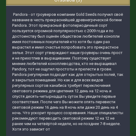
Pandora - от гроуверов компании Gold Seeds получил своё
название в честь прекраснейшей древнегреческой богини
Pandora. Этот прекрасный фотопериодичный сорт
пользуется огромной популярностью с 2009 года и по
достоинству был оценён обществом любителей конопли
имея постоянных покупателей-кто хотя бы один раз
вырастил и имел счастье попробовать это прекрастное
зелье. Этот сорт утверждают наши гроуверы очень прост
и не прихотлив в выращивании. Поэтому существует
мнение любителей коноплеводства, кто не выращивал
Pandory, тот не ощутил простоты и прелести в грове.
Pandora регулярная подходит как для открытых полей, так
и закрытых помещений. Но как и для всех видов
регулярных сортов канабиса требует переключения
светового режима для цветения 12 день на 12 ночь и
спустя десять-четырнадцать суток Вы увидите первые
соответствия. После чего Вы можете опять перевести
световой режим 16 день на 8 ночь или даже 20 день на 4
ночь. Что ускорит процесс созревания. Наши специалисты
рекомендуют переводить световой режим 12 на 12 не
ранее чем на четвёртой неделе, но не позднее 7-8 неделе.
Хотя это зависит от