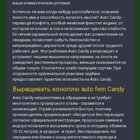
ваши климатические условия.
Хотелось ли вам когда-нибудь расслабиться, сохраняя
ясность ума и способность излагать мысли? Auto Candy -
переводя Конфета, особый ямайский фенотип индики, от
которой не клонит в сон и не возникает чувства слабости.
Её лёгкий карамельный stone делает вас романтичнее на
свидании, позволяет забыть беспокойство и
непринуждённо держаться среди друзей после трудного
рабочего дня. Употребление Auto Candy релаксирует и
устраняет лишнее мышечное напряжение, но почти не
замедляет умственные процессы, меньше сказывается на
общем тонусе. Относится к слабо пахнущим сортам. При
сохранности оригинальной упаковки сидбанк
предоставляет гарантию всхожести на Auto Candy.
Выращивать коноплю auto fem Candy
Auto Candy неприхотлива в обращении и не требует
многолетнего гроверского стажа - справится и
начинающий. Стрейн развивается быстро, поэтому
производитель предписывает обходиться без пересадок:
согласно официальной инструкции, проросшие семена в
индоре полагается высаживать сразу в посудину объёмом
10-12 литров, в аутдоре - в грунт, без передержки. На
середине или ближе к концу вегетативного периода в