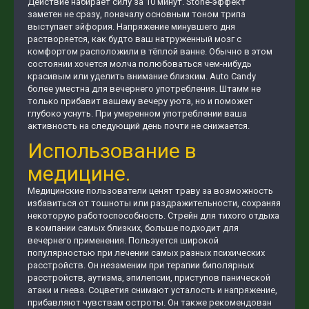
Действие набирает силу за 10 минут. Stone-эффект
заметен не сразу, поначалу основным тоном трипа
выступает эйфория. Напряжение минувшего дня
растворяется, как будто ваш натруженный мозг с
комфортом расположили в тёплой ванне. Обычно в этом
состоянии хочется молча полюбоваться чем-нибудь
красивым или уделить внимание близким. Auto Candy
более уместна для вечернего употребления. Штамм не
только прибавит вашему вечеру уюта, но и поможет
глубоко уснуть. При умеренном употреблении ваша
активность на следующий день почти не снижается.
Использование в
медицине.
Медицинские пользователи ценят траву за возможность
избавиться от тошноты или раздражительности, сохраняя
некоторую работоспособность. Стрейн для тихого отдыха
в компании самых близких, больше подходит для
вечернего применения. Пользуется широкой
популярностью при лечении самых разных психических
расстройств. Он незаменим при терапии биполярных
расстройств, аутизма, эпилепсии, приступов панической
атаки и гнева. Соцветия снимают усталость и напряжение,
прибавляют чувствам остроты. Он также рекомендован