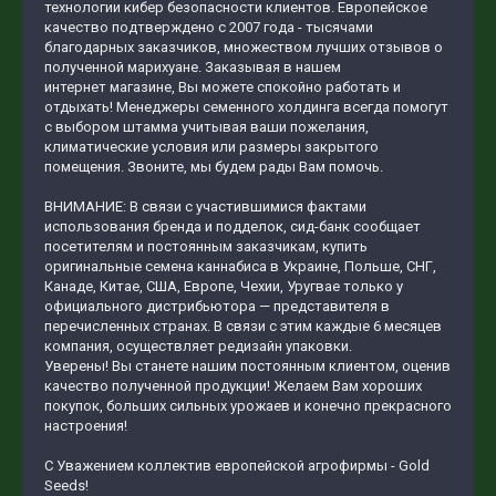
технологии кибер безопасности клиентов. Европейское
качество подтверждено с 2007 года - тысячами
благодарных заказчиков, множеством лучших отзывов о
полученной марихуане. Заказывая в нашем
интернет магазине, Вы можете спокойно работать и
отдыхать! Менеджеры семенного холдинга всегда помогут
с выбором штамма учитывая ваши пожелания,
климатические условия или размеры закрытого
помещения. Звоните, мы будем рады Вам помочь.
ВНИМАНИЕ: В связи с участившимися фактами
использования бренда и подделок, сид-банк сообщает
посетителям и постоянным заказчикам, купить
оригинальные семена каннабиса в Украине, Польше, СНГ,
Канаде, Китае, США, Европе, Чехии, Уругвае только у
официального дистрибьютора — представителя в
перечисленных странах. В связи с этим каждые 6 месяцев
компания, осуществляет редизайн упаковки.
Уверены! Вы станете нашим постоянным клиентом, оценив
качество полученной продукции! Желаем Вам хороших
покупок, больших сильных урожаев и конечно прекрасного
настроения!
С Уважением коллектив европейской агрофирмы - Gold
Seeds!