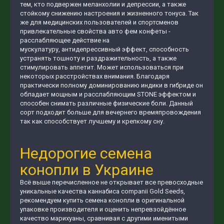
тем, кто подвержен меланхолии и депрессии, а также
стойкому снижению настроения и жизненного тонуса. Так
же для медицинских пользователей и спортсменов
привлекательные свойства авто фем конфеты -
расслабляющее действие на
мускулатуру, антидепрессивный эффект, способность
устранять тошноту и раздражительность, а также
стимулировать аппетит. Может использоваться при
некоторых расстройствах внимания. Благодаря
практически полному доминированию индики в гибриде он
обладает мощным и расслабляющим STONE эффектом и
способен снимать различные физические боли. Данный
сорт подходит больше для вечернего времяпровождения
так как способствует лучшему и крепкому сну.
Недорогие семена
конопли в Украине
Всё выше перечисленное не открывает все превосходные
уникальные качества каннабиса companii Gold Seeds,
рекомендуем купить семена конопли в оригинальной
упаковке производителя и оценить непревзойдённое
качество марихуаны, сравнивая с другими именитыми