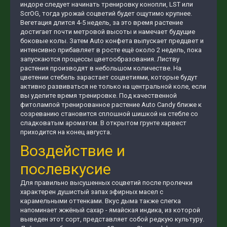
индоре следует начинать тренировку конопли, LST или
ScrOG, тогда урожай соцветий будет ощутимо крупнее.
Вегетация длится 4-5 недель, за это время растение
достигает почти метровой высоты и намечает будущие
боковые колы. Затем Auto конфета выпускает предцвет и
интенсивно прибавляет в росте ещё около 2 недель, пока
запускаются процессы цветообразования. Листву
растения производят в небольшом количестве. На
цветении стебель зарастает соцветиями, которые будут
активно развиваться не только на центральной коле, если
вы уделите время тренировке. Под качественной
фитолампой тренированное растение Auto Candy ближе к
созреванию становится сплошной шишкой на стебле со
сладковатым ароматом. В открытом грунте харвест
приходится на конец августа.
Воздействие и
послевкусие
Для правильно высушенных соцветий после пролечки
характерен душистый запах эфирных масел с
карамельными оттенками. Вкус дыма также слегка
напоминает жжёный сахар - ямайская индика, из которой
выведен этот сорт, представляет собой редкую культуру.