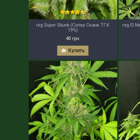
reg Super Skunk (Супер Сканк ТГК
reg El 
19%)
40 грн.
Купить