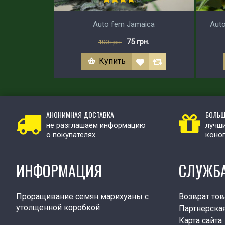
Auto fem Jamaica
Auto
75 грн.
100 грн.
Купить
АНОНИМНАЯ ДОСТАВКА
БОЛЬШ
не разглашаем информацию
лучши
о покупателях
коно
ИНФОРМАЦИЯ
СЛУЖБ
Проращивание семян марихуаны с
Возврат тов
утолщенной коробкой
Партнерска
Карта сайта