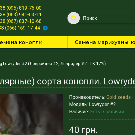
38 (095) 819-76-00
38 (063) 941-03-11
38 (067) 837-10-68
38 (066) 169-17-44
емена конопли
Семена марихуаны, к
eg Lowryder #2 (Ловрайдер #2, Ловридер #2 ТГК 17%)
Производитель:
Gold seeds -
Модель:
Lowryder #2
Наличие:
Есть в наличии
40 грн.