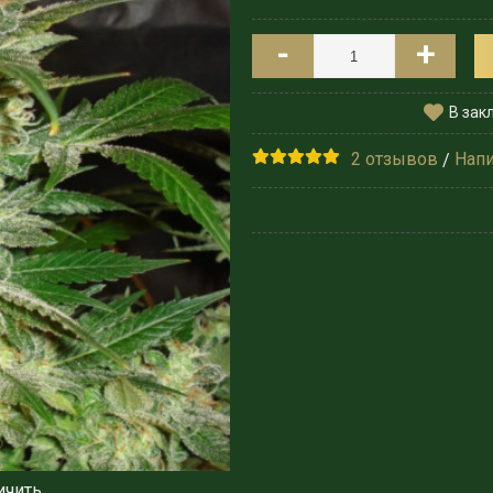
-
+
В зак
2 отзывов
Напи
/
ичить