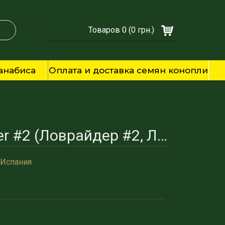
Товаров 0 (0 грн.)
анабиса
Оплата и доставка семян конопли
Фотопериодичные (регулярные) сорта конопли. Lowryder #2 (Ловрайдер #2, Ловридер #2 ТГК 17%)
 Испания