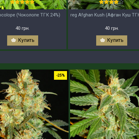
ocolope (Чоколопе ТГК 24%)
reg Afghan Kush (Афган Куш ТГ
40 грн.
40 грн.
Купить
Купить
-25%