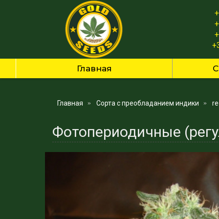
+
+
+
+
Главная
С
Главная
Сорта с преобладанием индики
r