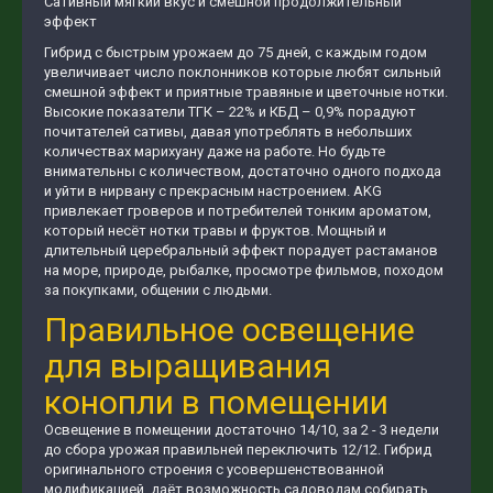
Сативный мягкий вкус и смешной продолжительный
эффект
Гибрид с быстрым урожаем до 75 дней, с каждым годом
увеличивает число поклонников которые любят сильный
смешной эффект и приятные травяные и цветочные нотки.
Высокие показатели ТГК – 22% и КБД – 0,9% порадуют
почитателей сативы, давая употреблять в небольших
количествах марихуану даже на работе. Но будьте
внимательны с количеством, достаточно одного подхода
и уйти в нирвану с прекрасным настроением. AKG
привлекает гроверов и потребителей тонким ароматом,
который несёт нотки травы и фруктов. Мощный и
длительный церебральный эффект порадует растаманов
на море, природе, рыбалке, просмотре фильмов, походом
за покупками, общении с людьми.
Правильное освещение
для выращивания
конопли в помещении
Освещение в помещении достаточно 14/10, за 2 - 3 недели
до сбора урожая правильней переключить 12/12. Гибрид
оригинального строения с усовершенствованной
модификацией, даёт возможность садоводам собирать