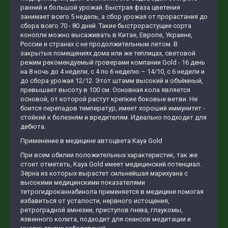
ранний и большой урожай. Быстрая фаза цветения
занимает всего 5 недель, а сбор урожая от прорастания до
сбора всего 70 - 80 дней. Такие быстрорастущие сорта
конопли можно высаживать в Китае, Европе, Украине,
России и странах с не продолжительным летом. В
закрытых помещениях дома или же теплицах, световой
режим рекомендуемый гроверами компании Gold - 16 день
на 8 ночь до 4 недели, с 4 по 6 неделю – 14/10, с 6 недели и
до сбора урожая 12/12. Этот штамм высокий и объёмный,
превышает высоту в 100 см. Основная кола является
основой, от которой растут крепкие боковые ветви. Не
боится перепадов температур, имеет хороший иммунитет -
стойкий к болезням и вредителям. Идеально подходит для
дебюта.
Применение в медицине автоцвета Kaya Gold
При всем обилии положительных характеристик, так же
стоит отметить, Kaya Gold имеет медицинский потенциал.
Зёрна из которых вырастет сильнейшая марихуана с
высокими медицинскими показателями
тетрогидроканнабинола применяется в медицине помогая
избавиться от усталости, нервного истощения,
ретроградной амнезии, приступов гнева, глаукомы,
язвенного колита, подходит для сеансов медитации и