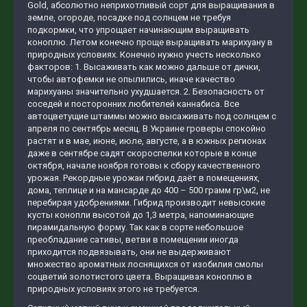
Gold, абсолютно неприхотливый сорт для выращивания в
земле, огороде, посадке под солнцем не требуя
подкормки, что упрощает начинающим выращивать
коноплю. Летом конечно проще выращивать марихуану в
природных условиях. Конечно нужно учесть несколько
факторов: 1. Высаживать как можно дальше от дички,
чтобы автофемки не опылились, иначе качество
марихуаны значительно ухудшается. 2. Безопасность от
соседей и посторонних любителей каннабиса. Все
автоцветущие штаммы можно высаживать под солнцем с
апреля по сентябрь месяц. В Украине гроверы спокойно
растят и в мае, июне, июле, августе, а в южных регионах
даже в сентябре садят скороспелки которые в конце
октября, начале ноября готовы к сбору качественного
урожая. Рекордные урожаи гибрид даёт в помещениях,
дома, теплице и на мансарде до 400 – 500 грамм гр\м2, не
перебирая удобрениями. Гибрид производит невысокие
кусты конопли высотой до 1,3 метра, напоминающие
пирамидальную форму. Так как в сорте небольшое
преобладание сативы, ветви в помещении иногда
приходится подвязывать, они не выдерживают
множество ароматных лоснящихся от изобилия смолы
соцветий золотистого цвета. Выращивая коноплю в
природных условиях этого не требуется.