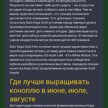
посадить семена и наблюдать за процессом роста.
Результат не заставит себя долго ждать – на открытом
воздухе плоды можно собирать уже в сентябре. Тем не
менее, практика показывает, что лучшие показатели
достигаются в помещении. Это довольно странно,
поскольку Auto Kaya Gold устойчив перед температурой и
чрезмерной влажностью. Даже при обильной жаре
растение сможет дать немало плодов. Двух месяцев кусту
хватает для набора нужной шишечной массы. В теплице на
одном квадратном метре производится 400 граммов.
Auto Kaya Gold Fem получил свои лучшие характеристики с
преобладанием сативы, штамму дали самые известные в
мире сорта марихуаны OG Kush х АК - 47 и White Widow. Эти
именитые сорта конопли, неоднократные победители
кубков каннабиса и различных выставок, передали лучшие
качества Kaya Gold, предлагаемый производителем Gold
Seeds!
Где лучше выращивать
коноплю в июне, июле,
августе
Автоцветущие семена конопли феминизированные Kaya