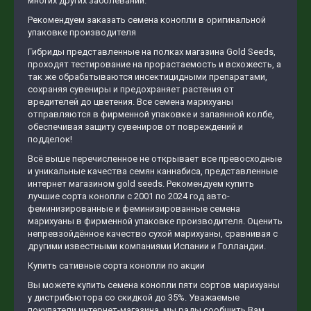
многих других заболеваний.
Рекомендуем заказать семена конопли в оригинальной
упаковке производителя
Гибриды представленные на полках магазина Gold Seeds,
проходят тестирование на прорастаемость и всхожесть, а
так же обрабатываются инсектицидными препаратами,
сохраняя сувениры и предохраняет растения от
вредителей до цветения. Все семена марихуаны
отправляются в фирменной упаковке и запаянной колбе,
обеспечивая защиту сувениров от повреждений и
подделок!
Всё выше перечисленное не открывает все превосходные
и уникальные качества семян каннабиса, представленные
интернет магазином gold seeds. Рекомендуем купить
лучшие сорта конопли с 2001 по 2024 год авто-
феминизированные и феминизированные семена
марихуаны в фирменной упаковке производителя. Оценить
непревзойдённое качество сухой марихуаны, сравнивая с
другими известными компаниями Испании и Голландии.
Купить сативные сорта конопли по акции
Вы можете купить семена конопли пяти сортов марихуаны
у дистрибьютора со скидкой до 35%. Уважаемые
покупатели интернет-магазина, мы рады сообщить Вам,