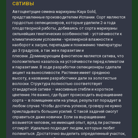
сативы
Автоцветущие семена марихуаны Kaya Gold,
представленные производителем Испании. Сорт являются
гордостью селекционеров, которые уделили 2-а года
плодотворной работы, добиваясь от сорта марихуаны
сильнейших генетических особенностей: - устойчивости к
климатическим условиям - чрезмерной влажности и
наоборот к засухе, перепадам и понижению температуры
до 3 градусов, а так же к паразитам и
плесени. Доминирующим фенотипом является сатива, что
положительно казалось на устойчивости перед климатом
и паразитами. В ходе разработки селекционеры сделали
акцент на выносливости. Растение имеет среднюю
высоту, а название разработчики дали за золотистые
волоски. Структура полностью соответствует
стандартной сативе – массивные стебли и короткое
цветение. Не важно, где будет происходить выращивание
сорта – в помещении или на улице, результат порадует в
любом случае. Чтобы достичь успехов, гроверу не нужно
прикладывать больших усилий. С такой задачей смогут
справиться даже новички. Если за выращивание
возьмется человек, не имеющий опыт, вряд ли растение
отомрёт. Идеально подходит людям, которые любят
полениться. Достаточно выделить определенный участок,