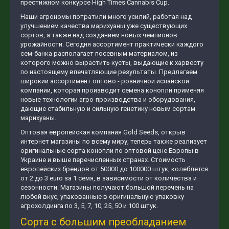
престижном конкурсе High Times Cannabis Cup.
Наши агрономы потратили много усилий, работая над
улучшением качества марихуаны уже существующих
сортов, а также над созданием новых чемпионов
урожайности. Сегодня ассортимент практически каждого
сем-банка располагает посевным материалом, из
которого можно вырастить кусты, выдающие к харвесту
по настоящему впечатляющие результаты. Предлагаем
широкий ассортимент оптово - розничной испанской
компании, которая производит семена конопли применяя
новые технологии агро-производства и оборудования,
дающие стабильную и сильную генетику новым сортам
марихуаны.
Оптовая европейская компания Gold Seeds, открыв
интернет магазины по всему миру, теперь также реализует
оригинальные сорта конопли по оптовой цене Европы в
Украине и выше перечисленных странах. Стоимость
европейских брендов от 50000 до 100000 штук, колеблется
от 2 до 3 euro за 1 семя, в зависимости от количества и
сезонности. Магазины получают большой перечень на
любой вкус, упакованные в оригинальную упаковку
агрохолдинга по 3, 5, 7, 10, 25, 50 и 100 штук.
Сорта с большим преобладанием