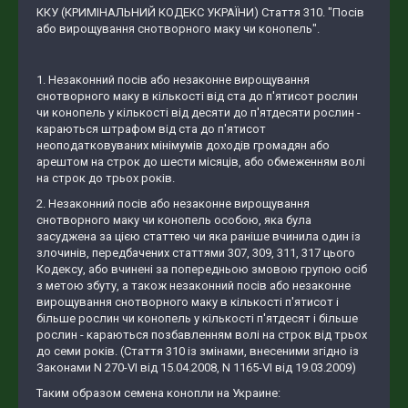
ККУ (КРИМІНАЛЬНИЙ КОДЕКС УКРАЇНИ) Стаття 310. "Посів
або вирощування снотворного маку чи конопель".
1. Незаконний посів або незаконне вирощування
снотворного маку в кількості від ста до п'ятисот рослин
чи конопель у кількості від десяти до п'ятдесяти рослин -
караються штрафом від ста до п'ятисот
неоподатковуваних мінімумів доходів громадян або
арештом на строк до шести місяців, або обмеженням волі
на строк до трьох років.
2. Незаконний посів або незаконне вирощування
снотворного маку чи конопель особою, яка була
засуджена за цією статтею чи яка раніше вчинила один із
злочинів, передбачених статтями 307, 309, 311, 317 цього
Кодексу, або вчинені за попередньою змовою групою осіб
з метою збуту, а також незаконний посів або незаконне
вирощування снотворного маку в кількості п'ятисот і
більше рослин чи конопель у кількості п'ятдесят і більше
рослин - караються позбавленням волі на строк від трьох
до семи років. (Стаття 310 із змінами, внесеними згідно із
Законами N 270-VI від 15.04.2008, N 1165-VI від 19.03.2009)
Таким образом семена конопли на Украине: