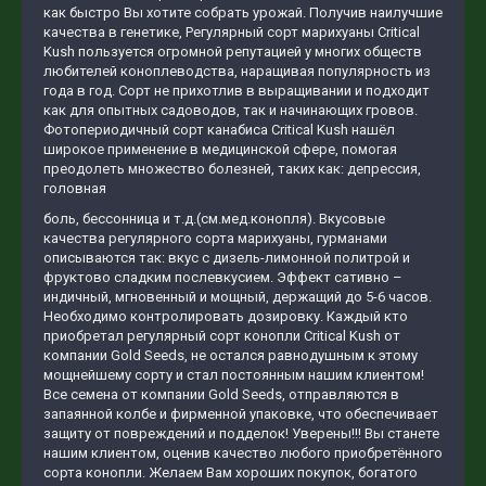
как быстро Вы хотите собрать урожай. Получив наилучшие
качества в генетике, Регулярный сорт марихуаны Critical
Kush пользуется огромной репутацией у многих обществ
любителей коноплеводства, наращивая популярность из
года в год. Сорт не прихотлив в выращивании и подходит
как для опытных садоводов, так и начинающих гровов.
Фотопериодичный сорт канабиса Critical Kush нашёл
широкое применение в медицинской сфере, помогая
преодолеть множество болезней, таких как: депрессия,
головная
боль, бессонница и т.д.(см.мед.конопля). Вкусовые
качества регулярного сорта марихуаны, гурманами
описываются так: вкус с дизель-лимонной политрой и
фруктово сладким послевкусием. Эффект сативно –
индичный, мгновенный и мощный, держащий до 5-6 часов.
Необходимо контролировать дозировку. Каждый кто
приобретал регулярный сорт конопли Critical Kush от
компании Gold Seeds, не остался равнодушным к этому
мощнейшему сорту и стал постоянным нашим клиентом!
Все семена от компании Gold Seeds, отправляются в
запаянной колбе и фирменной упаковке, что обеспечивает
защиту от повреждений и подделок! Уверены!!! Вы станете
нашим клиентом, оценив качество любого приобретённого
сорта конопли. Желаем Вам хороших покупок, богатого