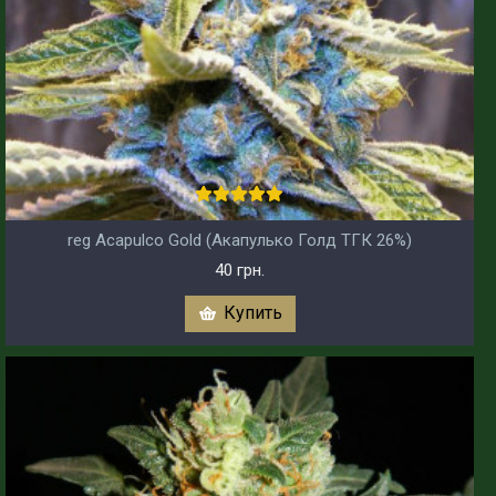
reg Acapulco Gold (Акапулько Голд ТГК 26%)
40 грн.
Купить