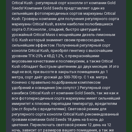
Critical Kush - регулярный сорт конопли от компании Gold
Seeds! Компания Gold Seeds представляет один из
сильнейших фотопериодичных сортов марихуаны Critical
Kush. Гроверы компании для получения регулярного сорта
марихуаны Critical Kush, взяли наиболее полюбившиеся
сорта О.Л.Конопли , сладкий, быстро цветущий и
урожайный Critical Mass с мощнейшим дизель-лимонным
O.G. Kush который знаменит своим превосходным,
сильнейшим эффектом. Полученный регулярный сорт
конопли Critical Kush, приобрёл генетику с высочайшим
уровнем ТГК-25% и КБД 1.2%, с прекраснейшими
вкусовыми качествами и послевкусием, а также Critical
Kush обладает быстрым цветением до двух месяцев. И это
ещё не всё, при высоте в закрытых помещениях до 1
метра, сорт даёт урожай до 500-700 гр. С 1 кв. метра.
Конечно с правильно подобранным комплексом
удобрений и освещения (см.сопутст.) Регулярный сорт
канабиса Critical Kush от компании Gold Seeds, так же как и
все фотопериодичные сорта марихуаны имеет сильнейший
иммунитет к плесени, перепадам температур, вредителям
(см.ст.борьба с вредителями). Световой режим для
регулярного сорта конопли Critical Kush рекомендованный
гровами компании Gold Seeds 18 день на 6 ночь до
цветения. Переключать световой режим 12 день на 12
ночь, зависит от размеров вашего помещения, а так же