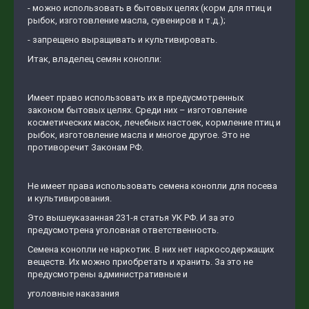
- можно использовать в бытовых целях (корм для птиц и
рыбок, изготовление масла, сувениров и т.д.);
- запрещено выращивать и культивировать.
Итак, владелец семян конопли:
Имеет право использовать их в предусмотренных
законом бытовых целях. Среди них – изготовление
косметических масок, лечебных настоек, кормление птиц и
рыбок, изготовление масла и многое другое. Это не
противоречит Законам РФ.
Не имеет права использовать семена конопли для посева
и культивирования.
Это вышеуказанная 231-я статья УК РФ. И за это
предусмотрена уголовная ответственность.
Семена конопли не наркотик. В них нет наркосодержащих
веществ. Их можно приобретать и хранить. За это не
предусмотрены административные и
уголовные наказания