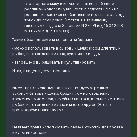
снотворного маку в кількості п'ятисот і більше
рослин чи конопель у кількості п'ятдесят і більше
рослин - караються позбавленням волі на строк від
трьох до семи років. (Стаття 310 із змінами,
внесеними згідно із Законами N 270-VI від 15.04.2008,
N 1165-VI від 19.03.2009)
Таким образом семена конопли на Украине:
- можно использовать в бытовых целях (корм для птиц и
рыбок, изготовление масла, сувениров и т.д.);
- запрещено выращивать и культивировать.
Итак, владелец семян конопли:
Имеет право использовать их в предусмотренных
законом бытовых целях. Среди них – изготовление
косметических масок, лечебных настоек, кормление птиц и
рыбок, изготовление масла и многое другое. Это не
противоречит Законам РФ.
Не имеет права использовать семена конопли для посева
и культивирования.