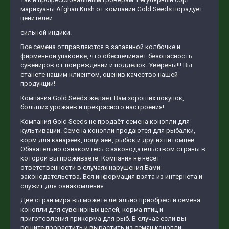
марихуаны Afghan Kush от компании Gold Seeds порадует
ценителей
сильной индики.
Все семена отправляются в запаянной колбочке и
фирменной упаковке, что обеспечивает безопасность
сувениров от повреждений и подделок. Уверены!!! Вы
станете нашим клиентом, оценив качество нашей
продукции!
Компания Gold Seeds желает Вам хороших покупок,
больших урожаев и прекрасного настроения!
Компания Gold Seeds не продаёт семена конопли для
культивации. Семена конопли продаются для рыбалки,
корм для канареек, попугаев, рыбок и других питомцев.
Обязательно ознакомтесь с законодательством страны в
которой вы проживаете. Компания не несёт
ответственности в случаях нарушения Вами
законодательства. Вся информация взята из интернета и
служит для ознакомления.
Две стран мира вы можете легально приобрести семена
конопли для сувенирных целей, корма птиц и
приготовления прикорма для рыб. В случае если вы
решите прорастить и вырастить из семян конопли