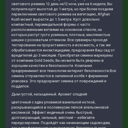
светового режима 12 день на12 ночь уже на 6 неделе, Вы
получите куст высотой до 1 метра, но при более позднем
переключении светового режима на вегетацию, Afghan
Kush может вырасти до 1.5 метра. Куст довольно
компактный, пирамидальной формы с часто
расположенными ветвями на основном стволе, на
которых растут густо усеянные, плотные, маслянистые
шишки с розоватым оттенком. Все сувениры проходя
тестирование на прорастаимость и всхожесть, а так же
обрабатываются инсектицидами, предохраняя Ваш сад от
вредителей до 3 месяцев. Приобретая семена марихуаны
от компании Gold Seeds, Вы можете быть уверены в
хорошем качестве и безопасности. Компания
предпринимает все технологии интернет безопасности.Все
семена отправляются в запаянной колбе + фирменная
упаковка. Это предохранит семена от повреждений и
подделок.
Дым густой, насыщенный. Аромат сладкий
цветочный с едва уловимой ванильной ноткой,
раскрывающийся в послевкусии лёгкой апельсиновой
кислинкой. Эффект индичный очень быстрый,
долгоиграющий, сильный, жёсткий – избегайте
передозировки. Подойдёт как начинающим садоводам,
так и профессиональным гроверам. Регулярный сорт