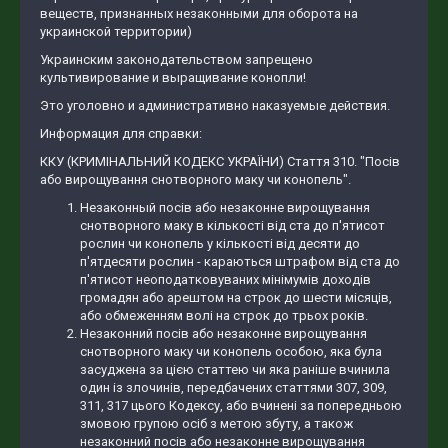
веществ, признанных незаконными для оборота на
украинской территории)
Украинским законодательством запрещено
культивирование и выращивание конопли!
Это уголовно и административно наказуемые действия.
Информация для справки:
ККУ (КРИМІНАЛЬНИЙ КОДЕКС УКРАЇНИ) Стаття 310. "Посів
або вирощування снотворного маку чи конопель".
Незаконный посів або незаконне вирощування
снотворного маку в кількості від ста до п'ятисот
рослин чи конопель у кількості від десяти до
п'ятдесяти рослин - караються штрафом від ста до
п'ятисот неоподатковуваних мінімумів доходів
громадян або арештом на строк до шести місяців,
або обмеженням волі на строк до трьох років.
Незаконний посів або незаконне вирощування
снотворного маку чи конопель особою, яка була
засуджена за цією статтею чи яка раніше вчинила
один із злочинів, передбачених статтями 307, 309,
311, 317 цього Кодексу, або вчинені за попередньою
змовою групою осіб з метою збуту, а також
незаконний посів або незаконне вирощування