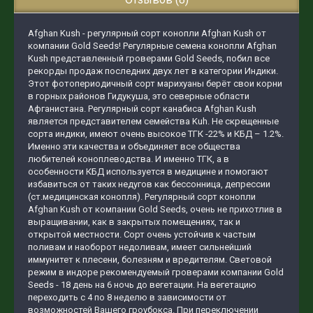
Afghan Kush - регулярный сорт конопли Afghan Kush от
компании Gold Seeds! Регулярные семена конопли Afghan
Kush представленный гроверами Gold Seeds, побил все
рекорды продаж последних двух лет в категории Индики.
Этот фотопериодичный сорт марихуаны берёт свои корни
в горных районов Гидукуша, это северные области
Афганистана. Регулярный сорт канабиса Afghan Kush
является представителем семейства Kuh. Не скрещенные
сорта индики, имеют очень высокое ТГК -22% и КБД – 1.2%.
Именно эти качества и объединяет все общества
любителей коноплеводства. И именно ТГК, а в
особенности КБД используется в медицине и помогают
избавиться от таких недугов как бессонница, депрессии
(ст.медицинская конопля). Регулярный сорт конопли
Afghan Kush от компании Gold Seeds, очень не прихотлив в
выращивании, как в закрытых помещениях, так и
открытой местности. Сорт очень устойчив к частым
поливам и наоборот недоливам, имеет сильнейший
иммунитет к плесени, болезням и вредителям. Световой
режим в индоре рекомендуемый гроверами компании Gold
Seeds - 18 день на 6 ночь до вегетации. На вегетацию
переходить с 4 по 8 неделю в зависимости от
возможностей Вашего гроубокса. При переключении