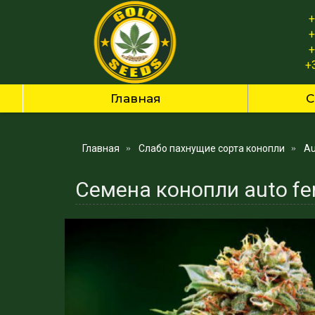
+
+
+
+
Главная
С
Главная
Слабо пахнущие сорта конопли
Au
Семена конопли auto fe