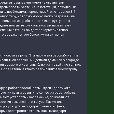
 среды выращивания ничем не ограничены:
тренировать растения на вегетации, обходясь не
адка необходима, пересаживайте не позднее 3-4
ковую тару, которую можно легко разрезать не
о если гровер работает над их структурой. В
ладает иммунитетом к насекомым паразитам и
зелёный оттенок выдаёт присутствие генов
о воздуха - в гроубоксе нужна активная
или сесть за руль. Эта марихуана расслабляет и в
ко заняться полезными делами дома или в огороде
я времени в компании близких людей и не только.
. Доля сативы в генотипе прибавит вашему трипу
орую работоспособность. Стрейн для тихого
ечении самых разных психических расстройств.
нимают усталость и напряжение, прибавляют
оения и жизненного тонуса. Так же для
мускулатуру, антидепрессивный эффект,
орых расстройствах внимания. Благодаря