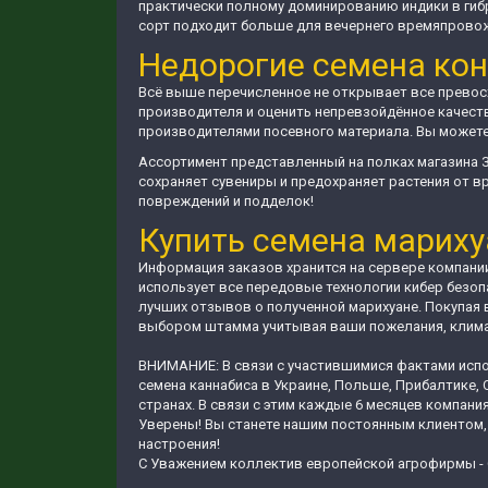
практически полному доминированию индики в ги
сорт подходит больше для вечернего времяпровожд
Недорогие семена ко
Всё выше перечисленное не открывает все превосх
производителя и оценить непревзойдённое качест
производителями посевного материала. Вы можете 
Ассортимент представленный на полках магазина 
сохраняет сувениры и предохраняет растения от в
повреждений и подделок!
Купить семена мариху
Информация заказов хранится на сервере компании
использует все передовые технологии кибер безоп
лучших отзывов о полученной марихуане. Покупая 
выбором штамма учитывая ваши пожелания, климат
ВНИМАНИЕ: В связи с участившимися фактами испо
семена каннабиса в Украине, Польше, Прибалтике, 
странах. В связи с этим каждые 6 месяцев компани
Уверены! Вы станете нашим постоянным клиентом,
настроения!
С Уважением коллектив европейской агрофирмы - 