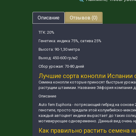
Описание
Отзывов (0)
ТГК: 20%
Генетика: индика 75%, сатива 25%
Высота: 90-1,30 метра
Выход: 450-600 гр/м2
Сбор урожая: 70-80 дней
Лучшие сорта конопли Испании с 
Семена конопли которые приносят быстрые урожаи
растущим штаммам. Название Эйфория компания да
Описание
Auto fem Euphoria - потрясающий гибрид на основе
генотипе, просто придали этой колумбийско-мекси
каждый автоцвет индики вырастает до таких соли
мотивирующее одновременно. Данный вид очень нр
Как правильно растить семена 