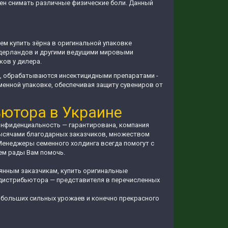
ен снимать различные физические боли. Данный
ем купить зёрна в оригинальной упаковке
идерландов и другими ведущими мировыми
ков у дилера.
ь, обрабатываются инсектицидными препаратами -
менной упаковке, обеспечивая защиту сувениров от
ьютора в Украине
Конфиденциальность — гарантирована, компания
 тысячами благодарных заказчиков, множеством
Менеджеры семенного холдинга всегда помогут с
ем рады Вам помочь.
янным заказчикам, купить оригинальные
го дистрибьютора — представителя в перечисленных
 больших сильных урожаев и конечно прекрасного