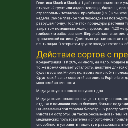
Генетика Skunk и Skunk # 1 даёт выносливость и 
открытый грунт или индор, теплицы, балконы, оран
стрессовыми техниками: пригибание (LST) или Scro
недели. Самое главное при пересадке не повредит
разрушая почву. После этой процедуры растения тор
закрытом помещении редко перерастают 1,20 метра
грибковым заболеваниям. Широкий лист и ветвиста
тропической сативы. Довольно густые колы автофе
вентиляция. В открытом грунте посадка готова к сб
Действие сортов с пр
Концентрация ТГК 20%, ни много, ни мало. Мощное в
то же время снимает усталость, действие длится о
будет веселее. Многие пользователи любят полежа
Фруктовый запах соцветий автоцвета Euphoria отд
мозговой активности.
Медицинскую коноплю покупают для
Медицинские пользователи ценят траву за возмож
отдыха в компании самых близких, больше подходи
Он незаменим при терапии биполярных расстройств,
чувствам остроты. Он также рекомендован тем, кт
медицинских пользователей и спортсменов привле
способность устранять тошноту и раздражительно