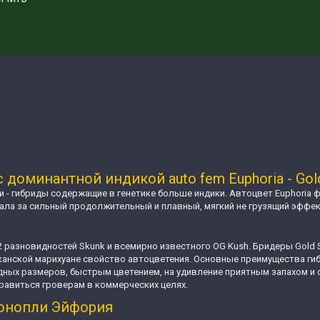
доминантной индикой auto fem Euphoria - Gol
 - гибриды содержащие в генетике больше индики. Автоцвет Euphoria 
ла за сильный продолжительный и плавный, мягкий не грузящий эффек
 2 разновидностей Skunk и всемирно известного OG Kush. Бридеры Gold 
канской марихуане свойство автоцветения. Основные преимущества гиб
дных размеров, быстрым цветением, на удивление приятным запахом и
авиться гроверам в коммерческих целях.
конопли Эйфория