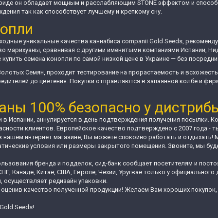
бриде он обладает мощным и расслабляющим STONE эффектом и способ
ения так как способствует лучшему и крепкому сну.
нопли
одные уникальные качества каннабиса companii Gold Seeds, рекоменду
во марихуаны, сравнивая с другими именитыми компаниями Испании, Н
купить семена конопли по самой низкой цене в Украине — без посредни
Золотых Семян, проходит тестирование на прорастаемость и всхожест
редителей до цветения. Покупки отправляются в запаянной колбе и фир
аны 100% безопасно у дистриб
 в Испании, аннулируется в день подтверждения получения посылки. 
асности клиентов. Европейское качество подтверждено с 2007 года -
в нашем интернет магазине, Вы можете спокойно работать и отдыхать! 
ические условия или размеры закрытого помещения. Звоните, мы буд
льзования бренда и подделок, сид-банк сообщает посетителям и посто
СНГ, Канаде, Китае, США, Европе, Чехии, Уругвае только у официально
я, осуществляет редизайн упаковки.
 оценив качество полученной продукции! Желаем Вам хороших покупок,
Gold Seeds!