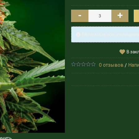
-
+
Минимальное количество
В зак
0 отзывов
Напи
/
ичить