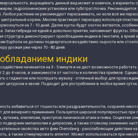
универсальность: выращивать данный вид может и новичок, а варианты
жереи, гидропонические установки или субстрат/почва. Рекомендуется 
G. Любое растение не рекомендуют пересаживать, но если всё же перес
ь центральный корень. Многие практикуют пересадку используя пласти
мознуться на 7 - 10 дней. Далее кусты будут охотно ветвится, особенн
. Запах гибрида не едкий и довольно приятен, напоминает фрукты. Об
я структура демонстрируют преобладание индики в генотипе, а яркий 
м Euphoria не должны подвергаться воздействию сырости или стоялог
ору урожая уже через 70 - 80 дней.
еобладанием индики
оздействие начинается на 3 - 5 минуте и не даст возможности работать 
т 2 до 4 часов, в зависимости от частоты и количества приёмов. Одна
ть с гаджетом или послушать музыку - отличный выбор для провождени
аёт цитрусом и хвоей. Подходит для употребления в любое время суток
ность избавиться от тошноты или раздражительности, сохраняя некот
т для вечернего применения. Пользуется широкой популярностью при л
 аутизма, эпилепсии, приступов панической атаки и гнева. Соцветия с
о подвержен меланхолии и депрессии, а также стойкому снижению настр
кательные свойства авто фем Chemdawg - расслабляющее действие на 
сть, а также стимулировать аппетит. Может использоваться при некот